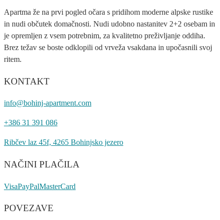
Apartma že na prvi pogled očara s pridihom moderne alpske rustike
in nudi občutek domačnosti. Nudi udobno nastanitev 2+2 osebam in
je opremljen z vsem potrebnim, za kvalitetno preživljanje oddiha.
Brez težav se boste odklopili od vrveža vsakdana in upočasnili svoj
ritem.
KONTAKT
info@bohinj-apartment.com
+386 31 391 086
Ribčev laz 45f, 4265 Bohinjsko jezero
NAČINI PLAČILA
Visa
PayPal
MasterCard
POVEZAVE