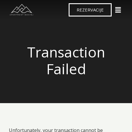
REZERVACIJE
Transaction
Failed
Unfortunately, your transaction cannot be