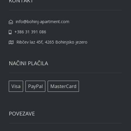
KONTAKT
info@bohinj-apartment.com
+386 31 391 086
Ribčev laz 45f, 4265 Bohinjsko jezero
NAČINI PLAČILA
Visa
PayPal
MasterCard
POVEZAVE