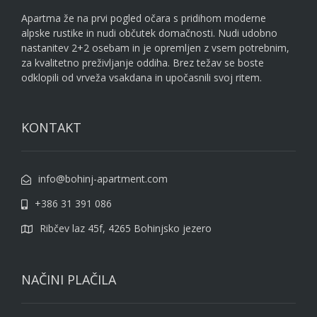
Apartma že na prvi pogled očara s pridihom moderne
alpske rustike in nudi občutek domačnosti. Nudi udobno
nastanitev 2+2 osebam in je opremljen z vsem potrebnim,
za kvalitetno preživljanje oddiha. Brez težav se boste
odklopili od vrveža vsakdana in upočasnili svoj ritem.
KONTAKT
info@bohinj-apartment.com
+386 31 391 086
Ribčev laz 45f, 4265 Bohinjsko jezero
NAČINI PLAČILA